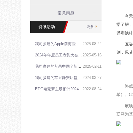
常见问题
今天
据了解，
资讯活动
更多
设期预计
我司参建的Apple前海壹方城零售店，正式开业！
2025
-
08
-
22
区委
剑，佩艾
2024年年度员工表彰大会于近期在我司会议室盛大召开
2025
-
05
-
16
我司参建的苹果中国全新零售店，正式开业！
2025
-
02
-
11
我司参建的苹果静安店盛大开幕
2024
-
03
-
27
路威
EDG电竞新主场预计2024年初竣工，独家探访看这里！
2022
-
08
-
24
希）、Cé
该项
联网为基