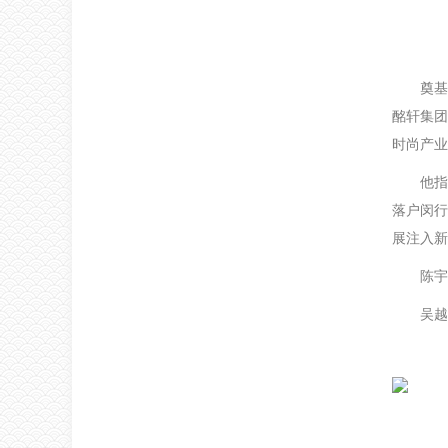
奠基
酩轩集团
时尚产业
他指
落户闵行
展注入新
陈宇
吴越