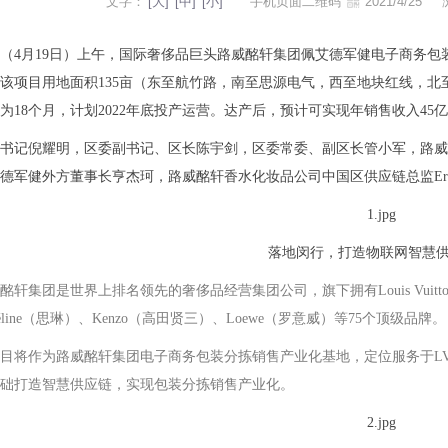
文字：
[大]
[中]
[小]
手机页面二维码
2021/4/25
（4月19日）上午，国际奢侈品巨头路威酩轩集团佩艾德军健电子商务
该项目用地面积135亩（东至航竹路，南至思源电气，西至地块红线，北
为18个月，计划2022年底投产运营。达产后，预计可实现年销售收入45亿
书记倪耀明，区委副书记、区长陈宇剑，区委常委、副区长管小军，路威
德军健外方董事长亨杰珂，路威酩轩香水化妆品公司中国区供应链总监Eric
落地闵行，打造物联网智慧
酩轩集团是世界上排名领先的奢侈品经营集团公司，旗下拥有Louis Vuitton
line（思琳）、Kenzo（高田贤三）、Loewe（罗意威）等75个顶级品牌。
目将作为路威酩轩集团电子商务包装分拣销售产业化基地，定位服务于L
础打造智慧供应链，实现包装分拣销售产业化。