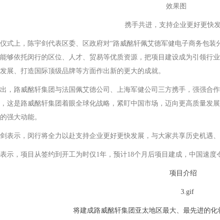
效果图
携手共进，支持企业更好更快
仪式上，陈宇剑代表区委、区政府对“路威酩轩佩艾德军健电子商务包装
能够依托闵行的区位、人才、贸易等优质资源，把项目建设成为引领行业
发展、打造国际顶级品牌等方面作出新的更大的成就。
出，路威酩轩集团与法国佩艾德公司、上海军健公司三方携手，强强合作
，这是路威酩轩集团着眼全球化战略，紧盯中国市场，迈向更高质量发展
的强大动能。
剑表示，闵行将全力以赴支持企业更好更快发展，与大家共享历史机遇、
表示，项目从签约到开工为时仅1年，预计18个月后项目建成，中国速度
项目介绍
将建成路威酩轩集团亚太地区最大、最先进的化