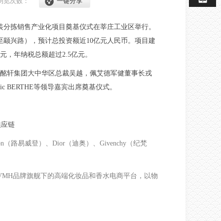
浏览次数：
一键分享
包装分拣销售产业化项目奠基仪式在莘庄工业区举行。
至颛兴路），预计总投资额近10亿元人民币。项目建
元，年纳税总额超过2.5亿元。
酩轩集团大中华区总裁吴越，佩艾德军健董事长戎
 BERTHE等领导嘉宾出席奠基仪式。
供应链
（路易威登）、Dior（迪奥）、Givenchy（纪梵
VMH品牌旗舰下的高端化妆品和香水电商平台，以物