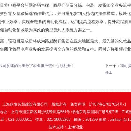
目将电商平台的网络销售端、商品仓储及分拣、包装、发货整个业务流程
效拆零及整箱拣选的作业优点，并可搭配货到人拣选的操作模式，模块化
的作业效率，实现全链条的自动化流程，达到提高流程效率，提升流程质
储自动化领域最为高效的新型货到人系统方案之一。
露，该项目建成后将成为路威酩轩集团在亚太地区最大、最先进的化妆品
集团化妆品电商业务的发展提供全方位的保障和支持。同时亦将引领行业
我司参建的阿里数字农业供应链中心顺利开工
下一个：
我司
开工
上海欣发智慧建设有限公司
版权所有
免责声明
沪ICP备17017024号-1
地址：上海市浦东新区川沙镇绣川路561号 绿地东海岸国际广场B座715—716
：021-38683911 传真：021-38683263 邮编：201299
邮箱：
xinfapm@1
技术支持：
上海诏业