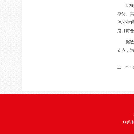
此项
存储、高
件/小时
是目前仓
据透
支点，为
上一个：
联系电话